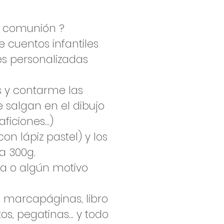
tu comunión ?
 cuentos infantiles
es personalizadas
 y contarme las
 salgan en el dibujo
iciones...)
on lápiz pastel) y los
a 300g.
sia o algún motivo
, marcapáginas, libro
os, pegatinas... y todo