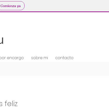
Comienza ya
u
por encargo
sobre mi
contacto
 feliz