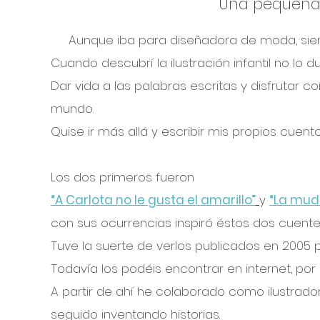
Una pequeña 
Aunque iba para diseñadora de moda, siempre
Cuando descubrí la ilustración infantil no lo du
D
ar vida a las palabras escritas y disfrutar con
mundo.
Quise ir más allá y escribir mis propios cuento
Los dos primeros fueron
“A Carlota no le gusta el amarillo”
y
“
La mud
con sus ocurrencias inspiró éstos dos cuente
Tuve la suerte de verlos publicados en 2005
Todavía los podéis encontrar en internet, por s
A partir de ahí he colaborado como ilustrador
seguido inventando historias.