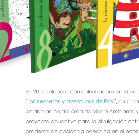
En 2016 colaboré como ilustradora en la co
”Los secretos y
aventuras de Posi”
,
de Crist
colaboración del Área de Medio Ambiente y C
proyecto educativo para la divulgación entr
praderas de posidonia oceánica en el eco